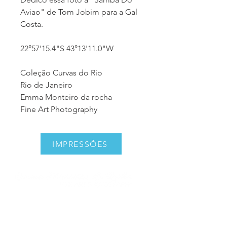
Aviao" de Tom Jobim para a Gal
Costa.
22°57'15.4"S 43°13'11.0"W
Coleção Curvas do Rio
Rio de Janeiro
Emma Monteiro da rocha
Fine Art Photography
IMPRESSÕES
emmamonteirodarocha@gmail.com
+55 (21) 99674-1969