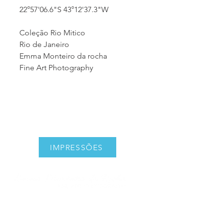
22°57'06.6"S 43°12'37.3"W
Coleção Rio Mitico
Rio de Janeiro
Emma Monteiro da rocha
Fine Art Photography
IMPRESSÕES
emmamonteirodarocha@gmail.com
+55 (21) 99674-1969