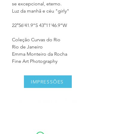
se excepcional, eterno.
Luz da manhã e céu "girly"
22°56'41.9"S 43°11'46.9"W
Coleção Curvas do Rio
Rio de Janeiro
Emma Monteiro da Rocha
Fine Art Photography
IMPRESSÕES
emmamonteirodarocha@gmail.com
+55 (21) 99674-1969